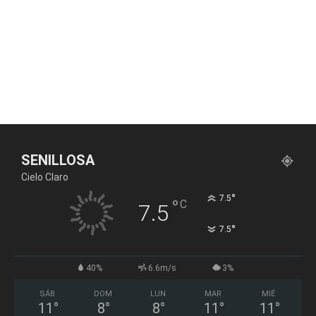
SENILLOSA
Cielo Claro
°
7.5
°
C
7.5
°
7.5
40%
6.6m/s
3%
SÁB
DOM
LUN
MAR
MIÉ
11
°
8
°
8
°
11
°
11
°