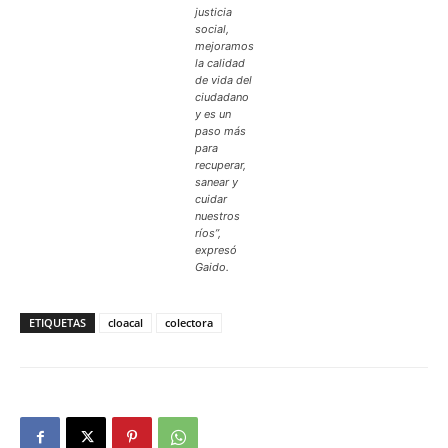
justicia
social,
mejoramos
la calidad
de vida del
ciudadano
y es un
paso más
para
recuperar,
sanear y
cuidar
nuestros
ríos”,
expresó
Gaido.
ETIQUETAS
cloacal
colectora