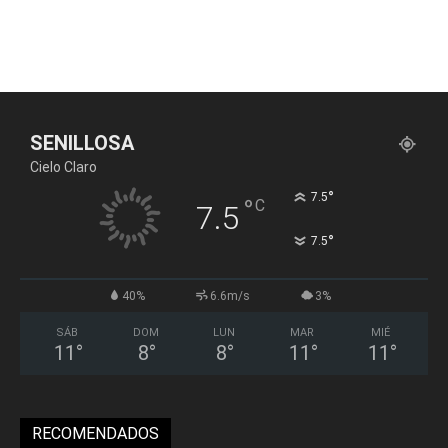
SENILLOSA
Cielo Claro
°
7.5
°
C
7.5
°
7.5
40%
6.6m/s
3%
SÁB
DOM
LUN
MAR
MIÉ
11
°
8
°
8
°
11
°
11
°
RECOMENDADOS