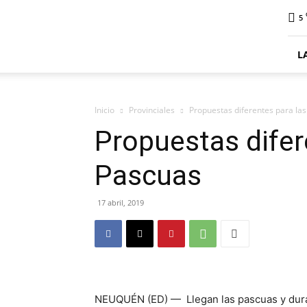
ElDigitalSenillosa
5
L
Inicio
Provinciales
Propuestas diferentes para la
Propuestas difer
Pascuas
17 abril, 2019
NEUQUÉN (ED) — Llegan las pascuas y duran