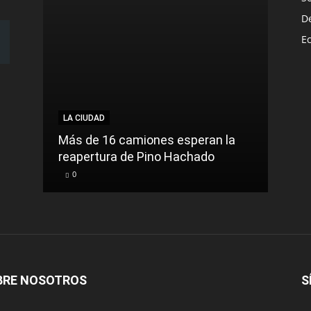
D
E
LA CIUDAD
LA C
Más de 16 camiones esperan la
reapertura de Pino Hachado
El Tr
0
0
BRE NOSOTROS
S