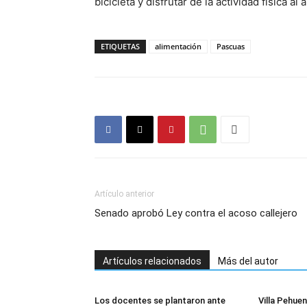
bicicleta y disfrutar de la actividad física al a
ETIQUETAS
alimentación
Pascuas
Artículo anterior
Senado aprobó Ley contra el acoso callejero
Artículos relacionados
Más del autor
Los docentes se plantaron ante
Villa Pehuen