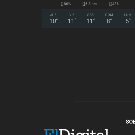
80%
6.3m/s
42%
JUE
VIE
SÁB
DOM
LUN
10
°
11
°
11
°
8
°
5
°
SO