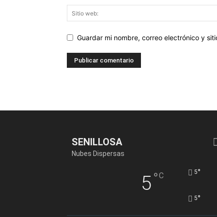
Guardar mi nombre, correo electrónico y si
SENILLOSA
Nubes Dispersas
°
5
°
C
5
°
5