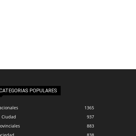
CATEGORIAS POPULARES
acionales
1365
a Ciudad
937
ovinciales
883
ociedad
838