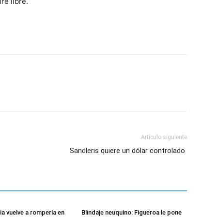
ire libre.
Artículo siguiente
Sandleris quiere un dólar controlado
ia vuelve a romperla en
Blindaje neuquino: Figueroa le pone