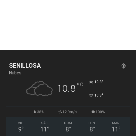
SENILLOSA
Nubes
°
10.8
°
C
10.8
°
10.8
38%
12.9m/s
100%
VIE
SÁB
DOM
LUN
MAR
9
°
11
°
8
°
8
°
11
°