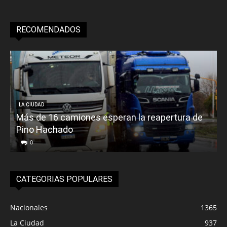
RECOMENDADOS
LA CIUDAD
Más de 16 camiones esperan la reapertura de
Pino Hachado
E
0
CATEGORIAS POPULARES
Nacionales
1365
La Ciudad
937