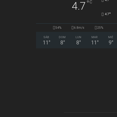
°
°
C
4.7
°
4.7
54%
6.8m/s
25%
SÁB
DOM
LUN
MAR
MIÉ
11
°
8
°
8
°
11
°
9
°