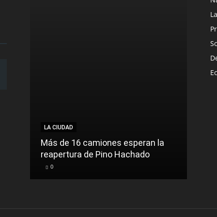
L
Pr
S
D
E
LA CIUDAD
Más de 16 camiones esperan la
reapertura de Pino Hachado
0