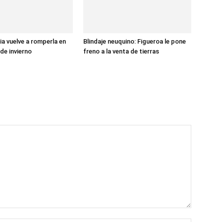
ia vuelve a romperla en
Blindaje neuquino: Figueroa le pone
de invierno
freno a la venta de tierras