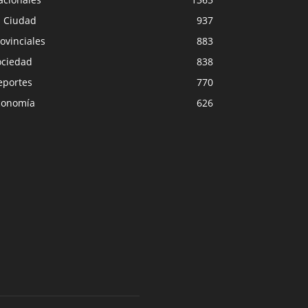
a Ciudad
937
ovinciales
883
ociedad
838
eportes
770
conomía
626