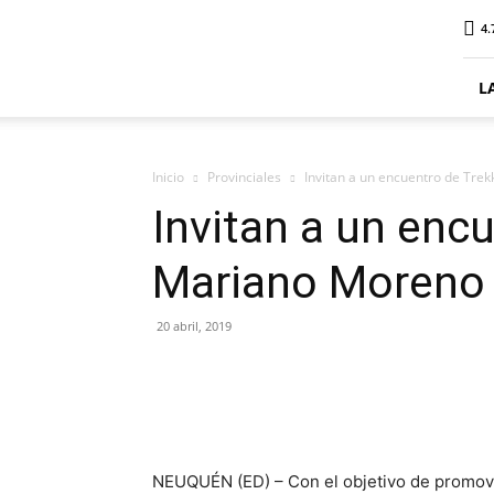
ElDigitalSenillosa
4.
L
Inicio
Provinciales
Invitan a un encuentro de Tre
Invitan a un enc
Mariano Moreno
20 abril, 2019
NEUQUÉN (ED) – Con el objetivo de promover 