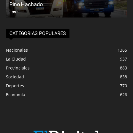
Pino Hachado
E
0
CATEGORIAS POPULARES
Nacionales
1365
La Ciudad
937
Provinciales
883
Sociedad
838
Deportes
770
Economía
626