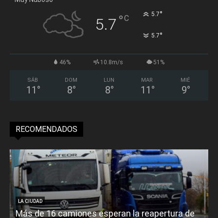
°
5.7
°
C
5.7
°
5.7
46%
10.8m/s
51%
SÁB
DOM
LUN
MAR
MIÉ
11
°
8
°
8
°
11
°
9
°
RECOMENDADOS
LA CIUDAD
Más de 16 camiones esperan la reapertura de