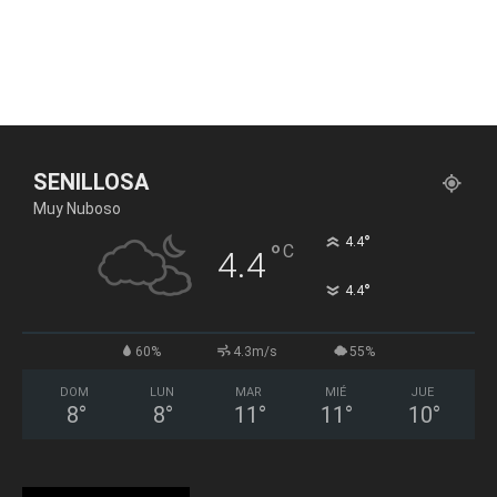
SENILLOSA
Muy Nuboso
°
4.4
°
C
4.4
°
4.4
60%
4.3m/s
55%
DOM
LUN
MAR
MIÉ
JUE
8
°
8
°
11
°
11
°
10
°