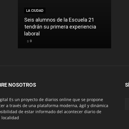
LA CIUDAD
NACI
Seis alumnos de la Escuela 21
La t
tendrán su primera experiencia
muer
laboral
cont
0
0
BRE NOSOTROS
S
igital Es un proyecto de diarios online que se propone
cer a través de una plataforma moderna, ágil y dinámica
osibilidad de estar informado del acontecer diario de
 localidad