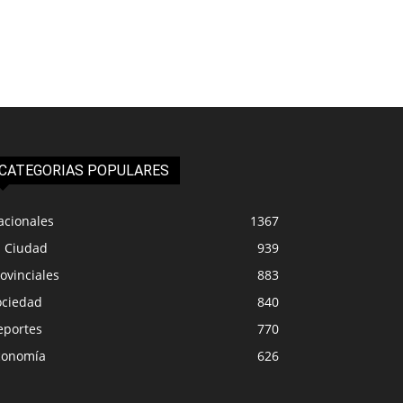
CATEGORIAS POPULARES
acionales
1367
a Ciudad
939
ovinciales
883
ociedad
840
eportes
770
conomía
626