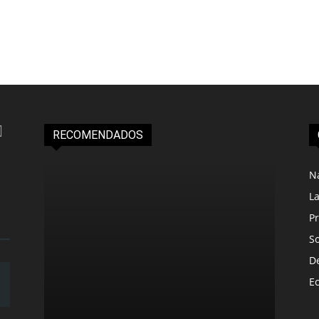
RECOMENDADOS
N
L
Pr
S
D
E