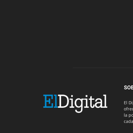
SO
El D
ofre
la p
cada