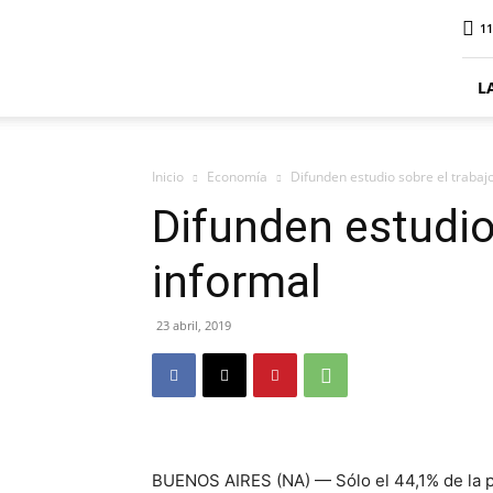
ElDigitalSenillosa
11
L
Inicio
Economía
Difunden estudio sobre el trabaj
Difunden estudio
informal
23 abril, 2019
BUENOS AIRES (NA) — Sólo el 44,1% de la p