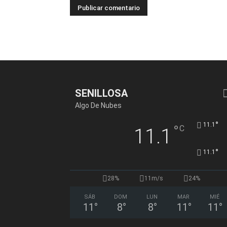
SENILLOSA
Algo De Nubes
°
11.1
°
C
11.1
°
11.1
28%
11m/s
24%
SÁB
DOM
LUN
MAR
MIÉ
11
°
8
°
8
°
11
°
11
°