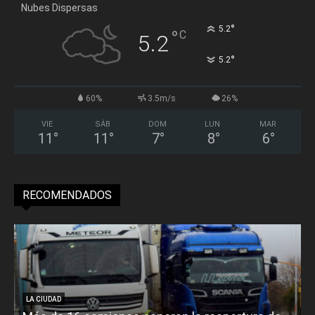
Nubes Dispersas
°
5.2
°
C
5.2
°
5.2
60%
3.5m/s
26%
VIE
SÁB
DOM
LUN
MAR
11
°
11
°
7
°
8
°
6
°
RECOMENDADOS
LA CIUDAD