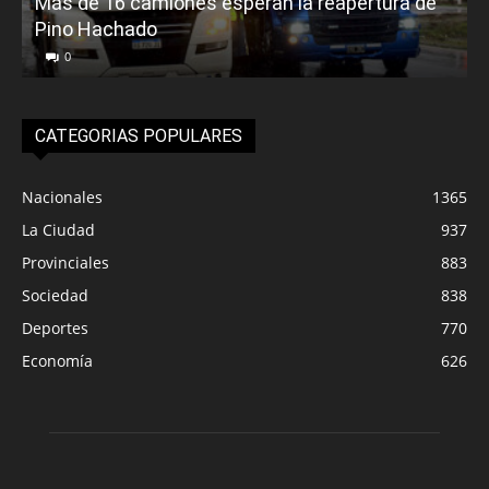
Más de 16 camiones esperan la reapertura de
Pino Hachado
E
0
CATEGORIAS POPULARES
Nacionales
1365
La Ciudad
937
Provinciales
883
Sociedad
838
Deportes
770
Economía
626