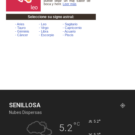
SENILLOSA
Nubes Dispersas
°
5.2
°
C
5.2
°
5.2