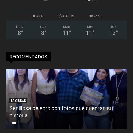
49%
4.4m/s
25%
DOM
LUN
MAR
MIÉ
JUE
8
°
8
°
11
°
11
°
13
°
RECOMENDADOS
LA CIUDAD
Senillosa celebró con fotos que cuentan su
historia
0