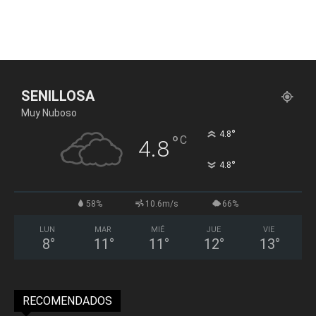
SENILLOSA
Muy Nuboso
°
4.8
°
C
4.8
°
4.8
58%
10.6m/s
66%
LUN
MAR
MIÉ
JUE
VIE
8
°
11
°
11
°
12
°
13
°
RECOMENDADOS