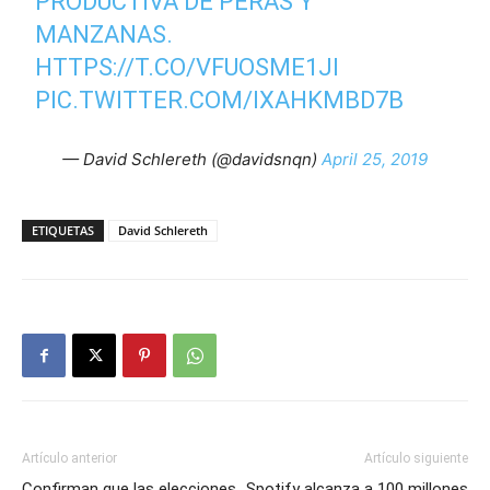
PRODUCTIVA DE PERAS Y
MANZANAS.
HTTPS://T.CO/VFUOSME1JI
PIC.TWITTER.COM/IXAHKMBD7B
— David Schlereth (@davidsnqn)
April 25, 2019
ETIQUETAS
David Schlereth
Artículo anterior
Artículo siguiente
Confirman que las elecciones
Spotify alcanza a 100 millones