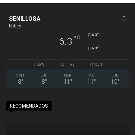
SENILLOSA
Nubes
°
6.3
°
C
6.3
°
6.3
55%
6.4m/s
100%
DOM
LUN
MAR
MIÉ
JUE
8
°
8
°
11
°
11
°
10
°
RECOMENDADOS