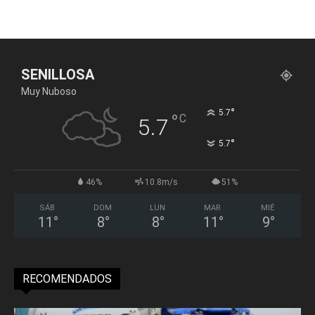
SENILLOSA
Muy Nuboso
°
5.7
°
C
5.7
°
5.7
46%
10.8m/s
51%
SÁB
DOM
LUN
MAR
MIÉ
11
°
8
°
8
°
11
°
9
°
RECOMENDADOS