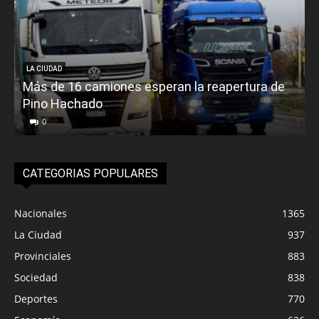
LA CIUDAD
Más de 16 camiones esperan la reapertura de
Pino Hachado
E
0
CATEGORIAS POPULARES
Nacionales
1365
La Ciudad
937
Provinciales
883
Sociedad
838
Deportes
770