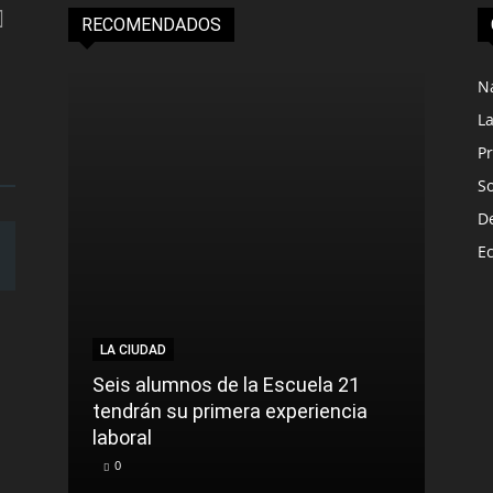
RECOMENDADOS
N
L
Pr
S
D
E
LA CIUDAD
NACI
Seis alumnos de la Escuela 21
La t
tendrán su primera experiencia
muer
laboral
cont
0
0