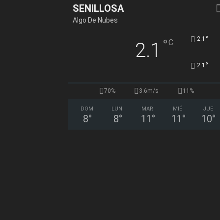
SENILLOSA
Algo De Nubes
°
2.1
°
C
2.1
°
2.1
70%
3.6m/s
11%
DOM
LUN
MAR
MIÉ
JUE
8
°
8
°
11
°
11
°
10
°