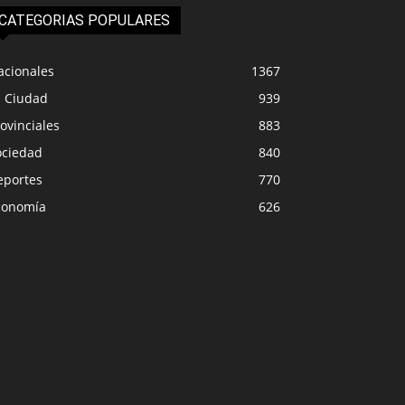
CATEGORIAS POPULARES
acionales
1367
a Ciudad
939
ovinciales
883
ociedad
840
eportes
770
conomía
626
ONALES
LA CIUDAD
rama estatal detrás de las
tes por fentanilo
Continúa la regulari
aminado
tierras en Senillosa
0