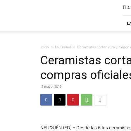
ElDigitalSenillosa
2.
L
Inicio
La Ciudad
Ceramistas cortan ruta y exigen 
Ceramistas corta
compras oficiale
3 mayo, 2019
NEUQUÉN (ED) – Desde las 6 los ceramistas s