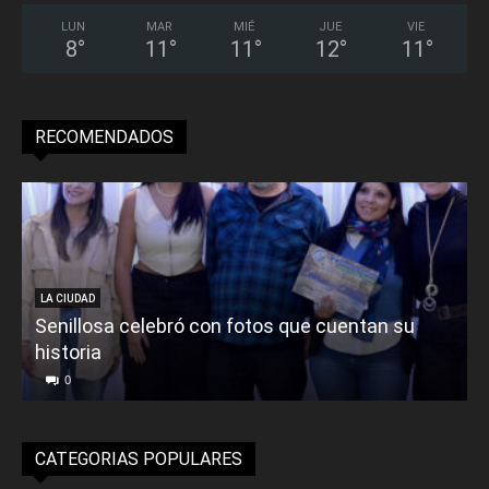
LUN
MAR
MIÉ
JUE
VIE
8
°
11
°
11
°
12
°
11
°
RECOMENDADOS
LA CIUDAD
Senillosa celebró con fotos que cuentan su
historia
0
CATEGORIAS POPULARES