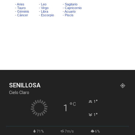
SENILLOSA
Cielo Claro
°
1
°
C
1
°
1
71%
7m/s
6%