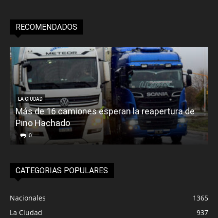
RECOMENDADOS
LA CIUDAD
Más de 16 camiones esperan la reapertura de
Pino Hachado
E
0
CATEGORIAS POPULARES
Nacionales
1365
La Ciudad
937