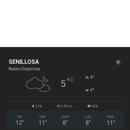
SENILLOSA
Nubes Dispersas
°
5
°
C
5
°
5
52%
2.9m/s
42%
VIE
SÁB
DOM
LUN
MAR
12
°
11
°
8
°
8
°
11
°