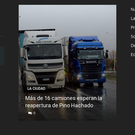
N
L
Pr
S
D
E
LA CIUDAD
LA C
Más de 16 camiones esperan la
reapertura de Pino Hachado
El Tr
0
0