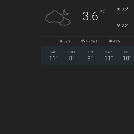
°
3.6
°
C
3.6
°
3.6
52%
4.7m/s
43%
SÁB
DOM
LUN
MAR
MIÉ
11
°
8
°
8
°
11
°
10
°