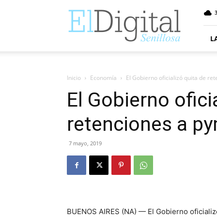
ElDigitalSenillosa
3
L
Inicio
Economía
El Gobierno oficializó quita de r
El Gobierno ofici
retenciones a p
7 mayo, 2019
BUENOS AIRES (NA) — El Gobierno oficializó