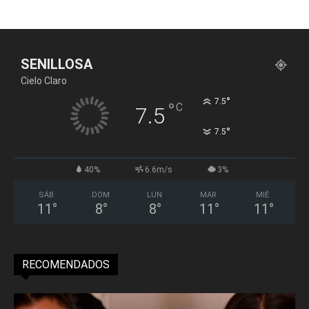
SENILLOSA
Cielo Claro
°
7.5
°
C
7.5
°
7.5
40%
6.6m/s
3%
SÁB
DOM
LUN
MAR
MIÉ
11
°
8
°
8
°
11
°
11
°
RECOMENDADOS