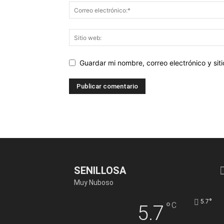
Guardar mi nombre, correo electrónico y si
SENILLOSA
Muy Nuboso
°
5.7
°
C
5.7