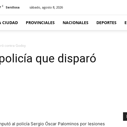
C
7
sábado, agosto 8, 2026
Senillosa
A CIUDAD
PROVINCIALES
NACIONALES
DEPORTES
aró contra Godoy
policía que disparó
putó al policía Sergio Óscar Palominos por lesiones