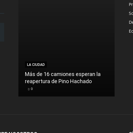
Pr
S
D
E
LA CIUDAD
LA C
Más de 16 camiones esperan la
reapertura de Pino Hachado
El Tr
0
0