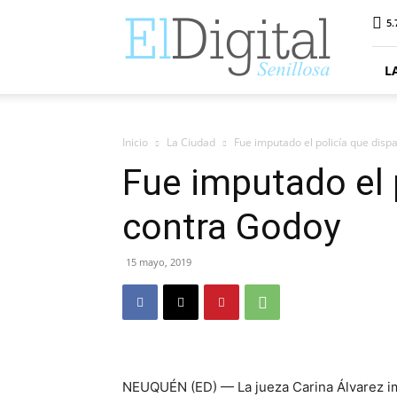
ElDigitalSenillosa
5.
L
Inicio
La Ciudad
Fue imputado el policía que disp
Fue imputado el 
contra Godoy
15 mayo, 2019
NEUQUÉN (ED) — La jueza Carina Álvarez im