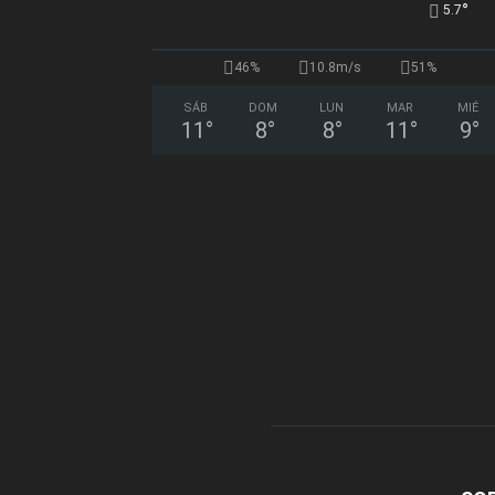
°
5.7
46%
10.8m/s
51%
SÁB
DOM
LUN
MAR
MIÉ
11
°
8
°
8
°
11
°
9
°