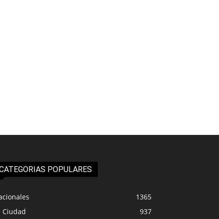
CATEGORIAS POPULARES
acionales
1365
a Ciudad
937