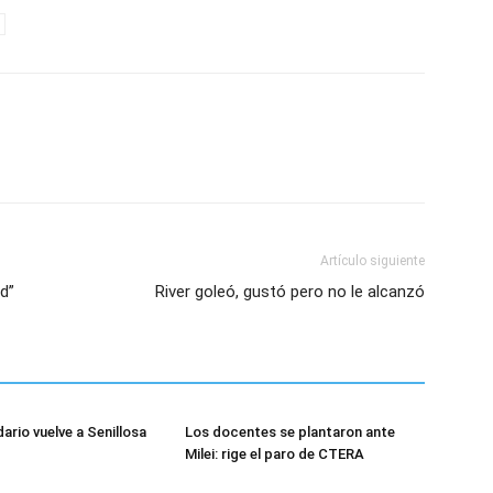
Artículo siguiente
d”
River goleó, gustó pero no le alcanzó
dario vuelve a Senillosa
Los docentes se plantaron ante
Milei: rige el paro de CTERA