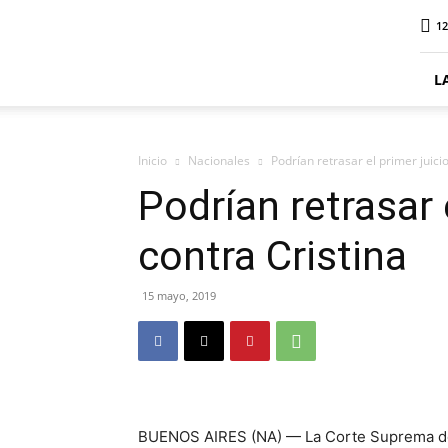
ElDigitalSenillosa
12
L
Inicio
Nacionales
Podrían retrasar el primer juici
Podrían retrasar 
contra Cristina
15 mayo, 2019
BUENOS AIRES (NA) — La Corte Suprema de J