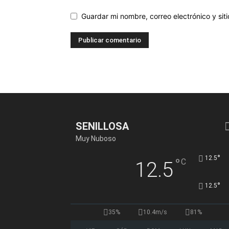
Guardar mi nombre, correo electrónico y si
SENILLOSA
Muy Nuboso
°
12.5
°
C
12.5
°
12.5
35%
10.4m/s
81%