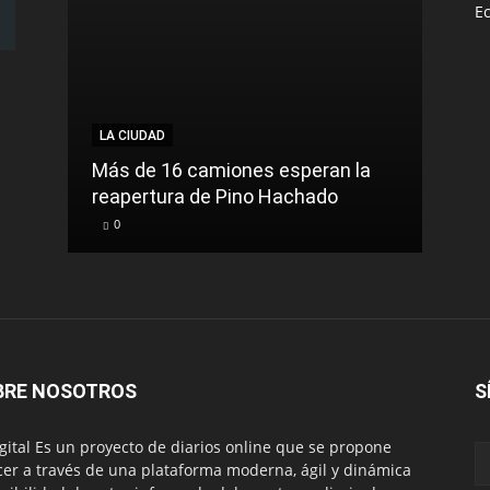
E
LA CIUDAD
LA C
Más de 16 camiones esperan la
reapertura de Pino Hachado
El Tr
0
0
BRE NOSOTROS
S
igital Es un proyecto de diarios online que se propone
cer a través de una plataforma moderna, ágil y dinámica