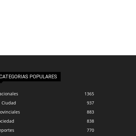
CATEGORIAS POPULARES
acionales
1365
a Ciudad
937
ovinciales
883
ociedad
838
eportes
770