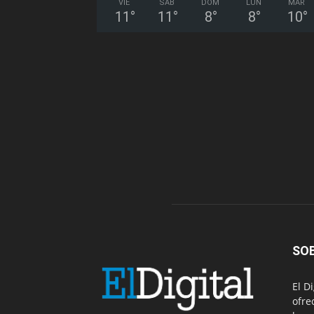
VIE
SÁB
DOM
LUN
MAR
11
°
11
°
8
°
8
°
10
°
SO
El D
ofre