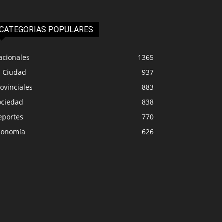
CATEGORIAS POPULARES
acionales
1365
a Ciudad
937
ovinciales
883
ociedad
838
eportes
770
conomía
626
PROVINCIALES
IUDAD
Los docentes se pla
en Solidario vuelve a Senillosa
Milei: rige el paro d