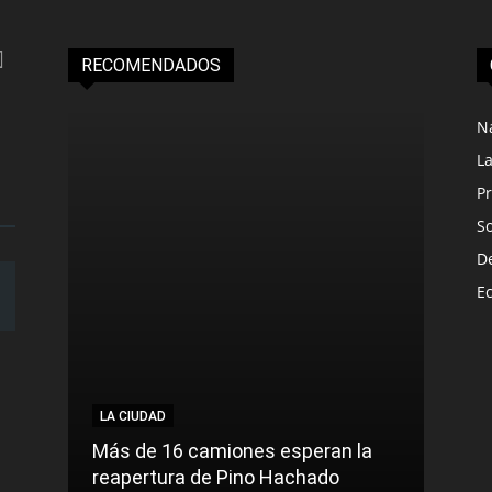
RECOMENDADOS
N
L
Pr
S
D
E
LA CIUDAD
LA C
Más de 16 camiones esperan la
reapertura de Pino Hachado
El Tr