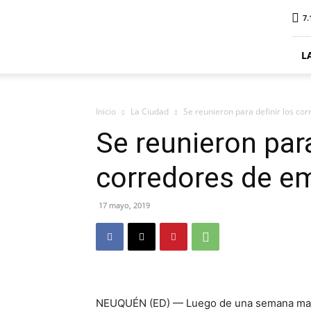
ElDigitalSenillosa
7.
L
Inicio
La Ciudad
Se reunieron para definir los c
Se reunieron para
corredores de e
17 mayo, 2019
NEUQUÉN (ED) — Luego de una semana marcad