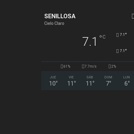
SENILLOSA
Cielo Claro
°
7.1
°
C
7.1
°
7.1
61%
7.7m/s
2%
JUE
VIE
SÁB
DOM
LUN
10
°
11
°
11
°
7
°
6
°