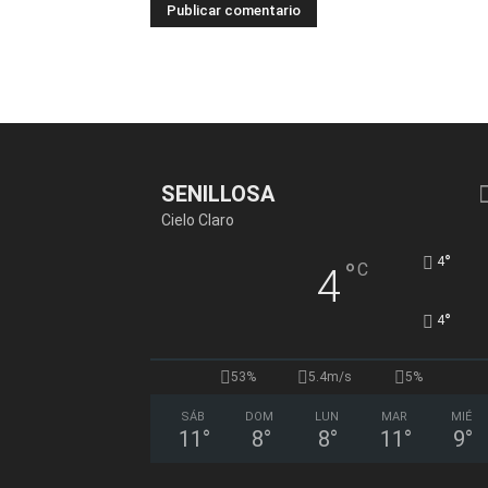
SENILLOSA
Cielo Claro
°
4
°
C
4
°
4
53%
5.4m/s
5%
SÁB
DOM
LUN
MAR
MIÉ
11
°
8
°
8
°
11
°
9
°