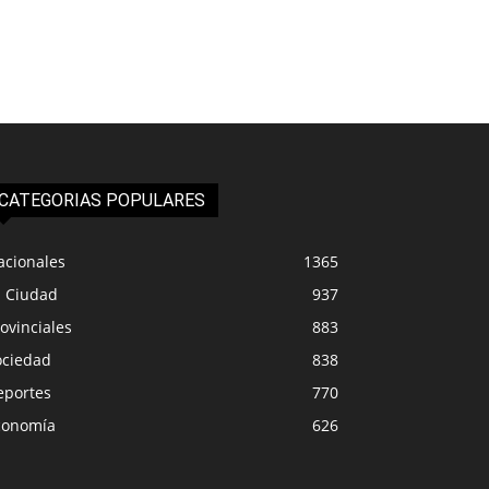
CATEGORIAS POPULARES
acionales
1365
a Ciudad
937
ovinciales
883
ociedad
838
eportes
770
conomía
626