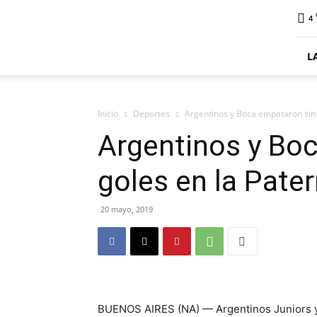
ElDigitalSenillosa
4
L
Inicio
Deportes
Argentinos y Boca empataron sin 
Argentinos y Bo
goles en la Pater
20 mayo, 2019
BUENOS AIRES (NA) — Argentinos Juniors y 