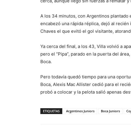
cerca, aunque llegó sin fuerzas a rematar y
A los 34 minutos, con Argentinos plantado 
encabezó una rápida réplica, dejó al recién 
Chaves el que evitó el gol visitante, atoran
Ya cerca del final, a los 43, Villa volvió a 
pero el “Pipa”, parado en la puerta del área
Boca.
Pero todavía quedó tiempo para una oportu
Boca, Alexis Mac Allister cedió para el reci
probó a colocar y la pelota salió apenas des
ETIQUETAS
Argentinos Juniors
Boca Juniors
Co