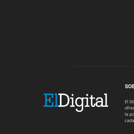
SO
El D
ofre
la p
cada