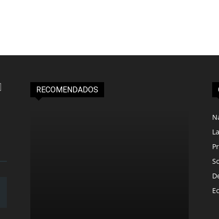
RECOMENDADOS
N
L
Pr
S
D
E