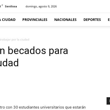
C
4
domingo, agosto 9, 2026
Senillosa
A CIUDAD
PROVINCIALES
NACIONALES
DEPORTES
trabajar por la ciudad
on becados para
iudad
o con 30 estudiantes universitarios que estarán