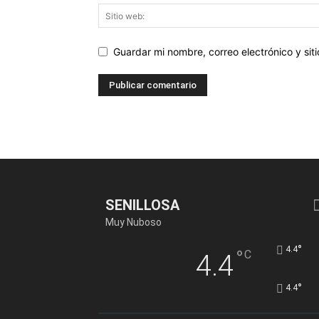
Guardar mi nombre, correo electrónico y si
SENILLOSA
Muy Nuboso
°
4.4
°
C
4.4
°
4.4