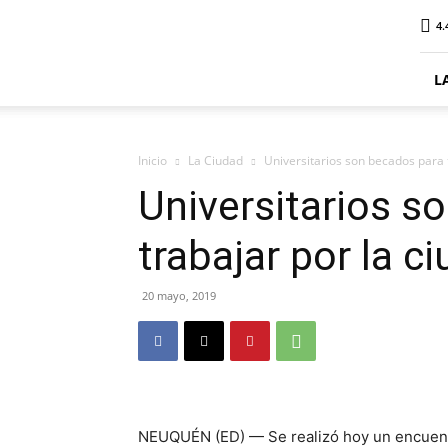
ElDigitalSenillosa
4.
L
Inicio
La Ciudad
Universitarios son becados para 
Universitarios s
trabajar por la c
20 mayo, 2019
NEUQUÉN (ED) — Se realizó hoy un encuentr