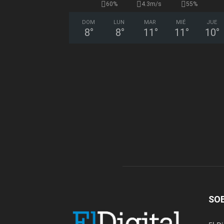
60%
4.3m/s
55%
DOM
LUN
MAR
MIÉ
JUE
8
°
8
°
11
°
11
°
10
°
SO