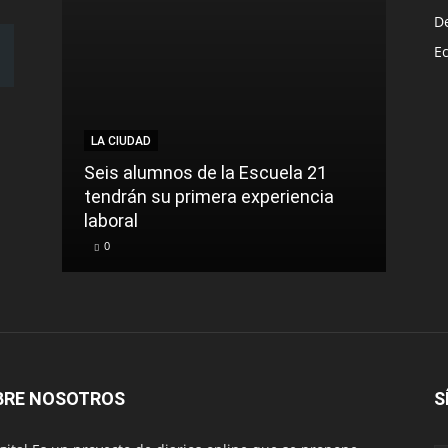
D
E
LA CIUDAD
NACI
Seis alumnos de la Escuela 21
La t
tendrán su primera experiencia
muer
laboral
cont
0
0
BRE NOSOTROS
S