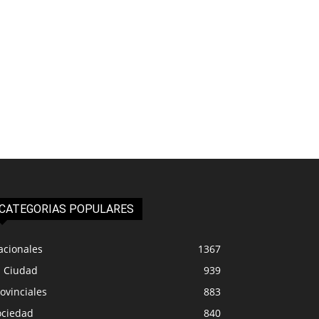
CATEGORIAS POPULARES
acionales
1367
a Ciudad
939
ovinciales
883
ociedad
840