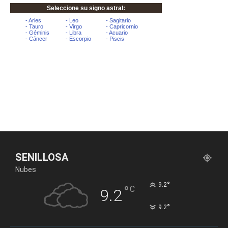
SENILLOSA
Nubes
°
9.2
°
C
9.2
°
9.2