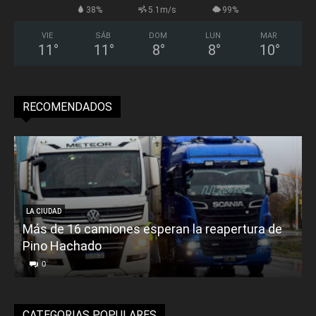
38%
5.1m/s
99%
VIE
SÁB
DOM
LUN
MAR
11
°
11
°
8
°
8
°
10
°
RECOMENDADOS
LA CIUDAD
Más de 16 camiones esperan la reapertura de
Pino Hachado
E
0
CATEGORIAS POPULARES