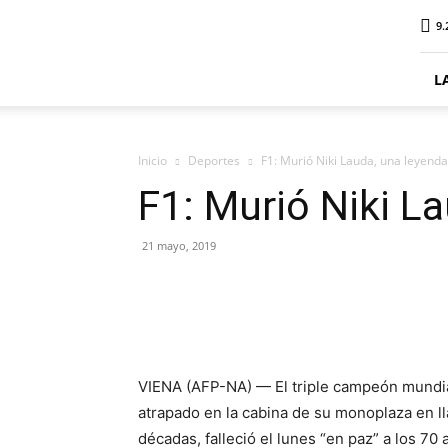
ElDigitalSenillosa
9.
L
Inicio
Deportes
F1: Murió Niki Lauda, una leyenda
F1: Murió Niki L
21 mayo, 2019
VIENA (AFP-NA) — El triple campeón mundia
atrapado en la cabina de su monoplaza en l
décadas, falleció el lunes “en paz” a los 70