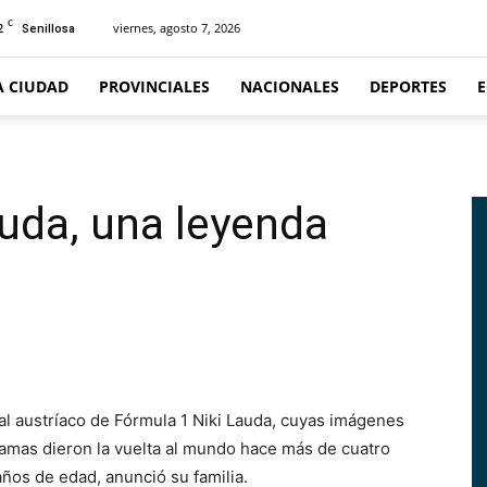
C
2
viernes, agosto 7, 2026
Senillosa
A CIUDAD
PROVINCIALES
NACIONALES
DEPORTES
auda, una leyenda
l austríaco de Fórmula 1 Niki Lauda, cuyas imágenes
lamas dieron la vuelta al mundo hace más de cuatro
 años de edad, anunció su familia.