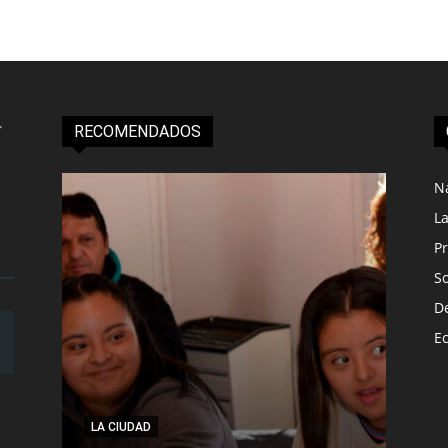
RECOMENDADOS
N
L
Pr
S
D
E
LA CIUDAD
NACI