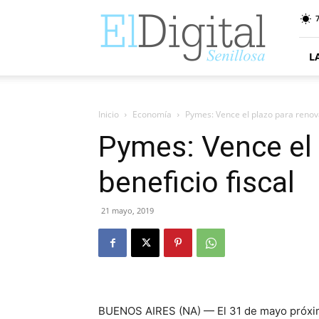
ElDigitalSenillosa
7
L
Inicio
Economía
Pymes: Vence el plazo para renovar
Pymes: Vence el 
beneficio fiscal
21 mayo, 2019
BUENOS AIRES (NA) — El 31 de mayo próximo