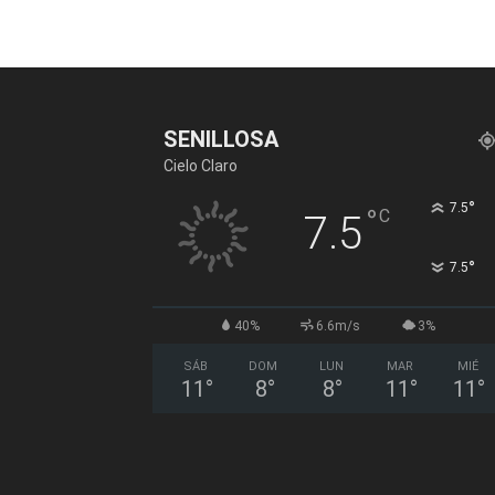
SENILLOSA
Cielo Claro
°
7.5
°
C
7.5
°
7.5
40%
6.6m/s
3%
SÁB
DOM
LUN
MAR
MIÉ
11
°
8
°
8
°
11
°
11
°