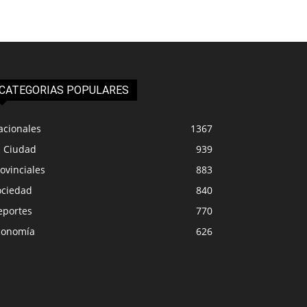
CATEGORIAS POPULARES
acionales
1367
a Ciudad
939
ovinciales
883
ociedad
840
eportes
770
conomía
626
ONALES