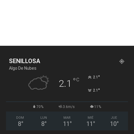
SENILLOSA
Algo De Nubes
°
2.1
°
C
2.1
°
2.1
70%
3.6m/s
11%
DOM
LUN
MAR
MIÉ
JUE
8
°
8
°
11
°
11
°
10
°