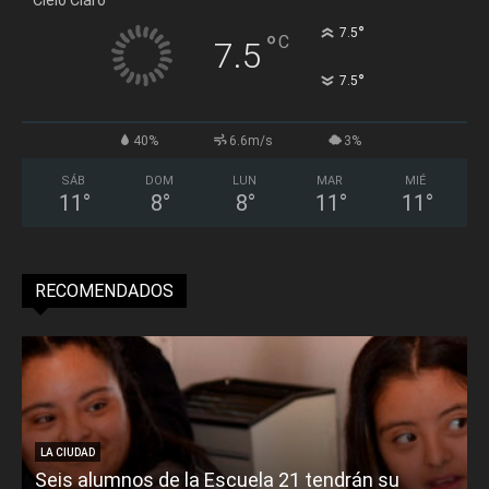
°
7.5
°
C
7.5
°
7.5
40%
6.6m/s
3%
SÁB
DOM
LUN
MAR
MIÉ
11
°
8
°
8
°
11
°
11
°
RECOMENDADOS
LA CIUDAD
Seis alumnos de la Escuela 21 tendrán su