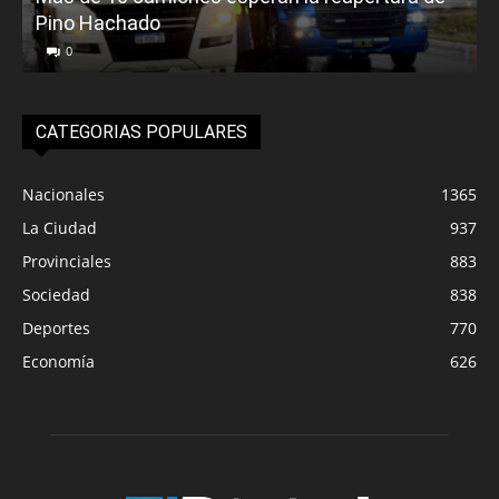
Pino Hachado
E
0
CATEGORIAS POPULARES
Nacionales
1365
La Ciudad
937
Provinciales
883
Sociedad
838
Deportes
770
Economía
626