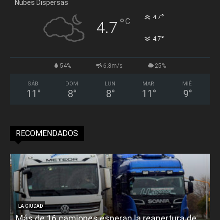
Nubes Dispersas
°
4.7
°
C
4.7
°
4.7
54%
6.8m/s
25%
SÁB
DOM
LUN
MAR
MIÉ
11
°
8
°
8
°
11
°
9
°
RECOMENDADOS
LA CIUDAD
Más de 16 camiones esperan la reapertura de