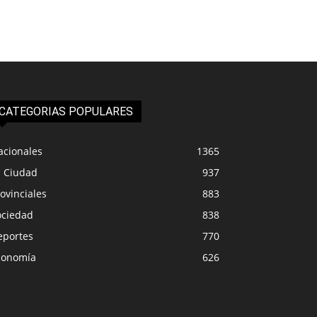
CATEGORIAS POPULARES
acionales
1365
a Ciudad
937
ovinciales
883
ociedad
838
eportes
770
conomía
626