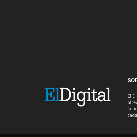
SO
El D
ofre
la p
cada