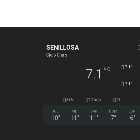
SENILLOSA
Cielo Claro
°
7.1
°
C
7.1
°
7.1
61%
7.7m/s
2%
JUE
VIE
SÁB
DOM
LUN
10
°
11
°
11
°
7
°
6
°