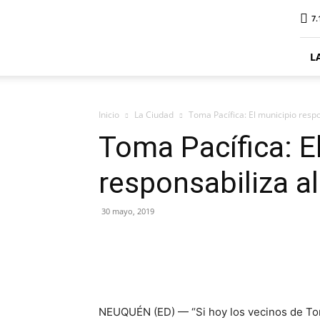
ElDigitalSenillosa
7.
L
Inicio
La Ciudad
Toma Pacífica: El municipio resp
Toma Pacífica: E
responsabiliza a
30 mayo, 2019
NEUQUÉN (ED) — “Si hoy los vecinos de Tom