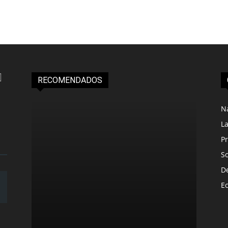
RECOMENDADOS
N
L
Pr
S
D
E