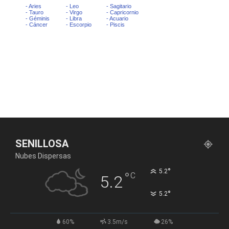
SENILLOSA
Nubes Dispersas
°
5.2
°
C
5.2
°
5.2
60%
3.5m/s
26%