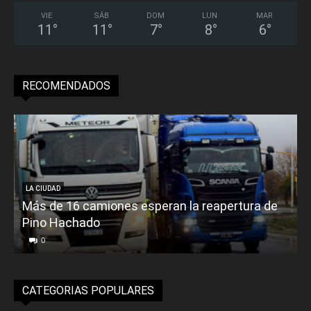
VIE
SÁB
DOM
LUN
MAR
11
°
11
°
7
°
8
°
6
°
RECOMENDADOS
LA CIUDAD
Más de 16 camiones esperan la reapertura de
Pino Hachado
E
0
CATEGORIAS POPULARES