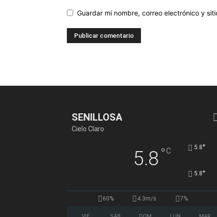
Guardar mi nombre, correo electrónico y si
SENILLOSA
Cielo Claro
°
5.8
°
C
5.8
°
5.8
60%
4.3m/s
7%
VIE
SÁB
DOM
LUN
MAR