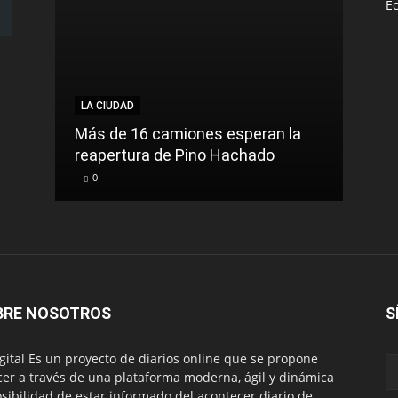
E
LA CIUDAD
LA C
Más de 16 camiones esperan la
reapertura de Pino Hachado
El Tr
0
0
BRE NOSOTROS
S
igital Es un proyecto de diarios online que se propone
cer a través de una plataforma moderna, ágil y dinámica
osibilidad de estar informado del acontecer diario de