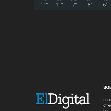
11
°
11
°
7
°
8
°
6
°
SO
El D
ofre
la p