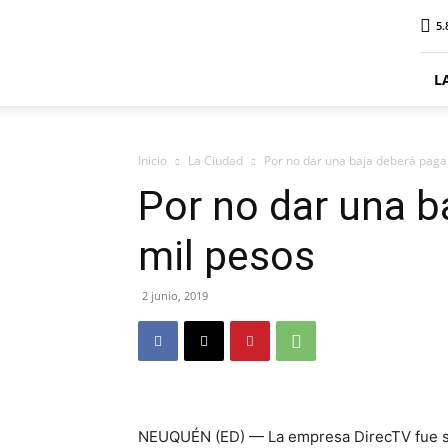
ElDigitalSenillosa
5.
L
Inicio
La Ciudad
Por no dar una baja deberá paga
Por no dar una b
mil pesos
2 junio, 2019
NEUQUÉN (ED) — La empresa DirecTV fue sa