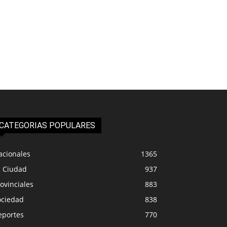
CATEGORIAS POPULARES
acionales
1365
a Ciudad
937
ovinciales
883
ociedad
838
eportes
770