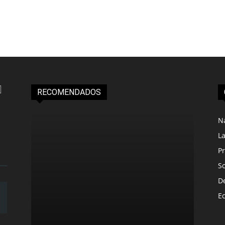
RECOMENDADOS
N
L
Pr
S
D
E