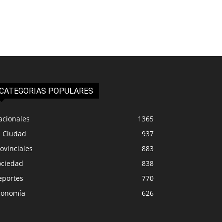
CATEGORIAS POPULARES
acionales
1365
a Ciudad
937
ovinciales
883
ociedad
838
eportes
770
conomía
626