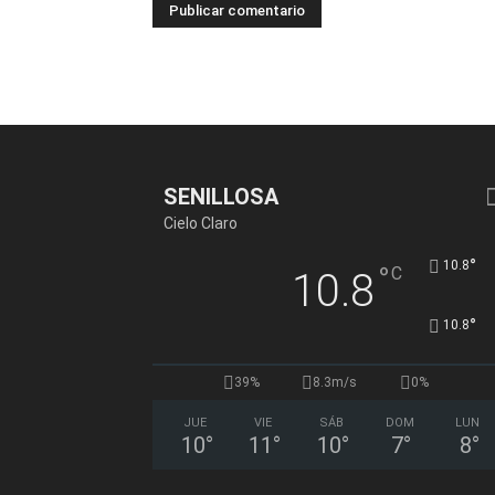
SENILLOSA
Cielo Claro
°
10.8
°
C
10.8
°
10.8
39%
8.3m/s
0%
JUE
VIE
SÁB
DOM
LUN
10
°
11
°
10
°
7
°
8
°