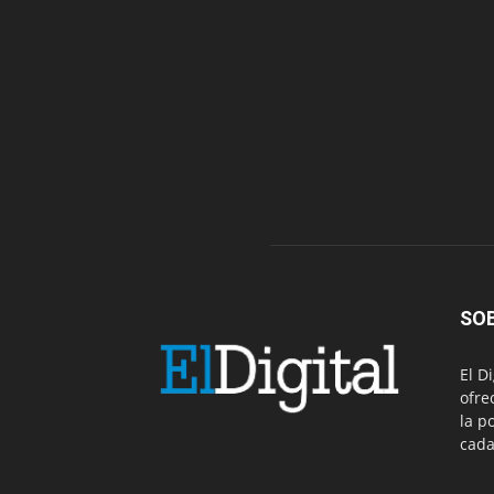
SO
El D
ofre
la p
cada