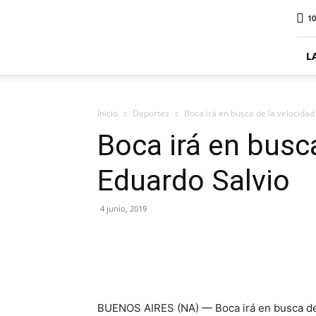
ElDigitalSenillosa
10
L
Inicio
Deportes
Boca irá en busca de la velocidad
Boca irá en busc
Eduardo Salvio
4 junio, 2019
BUENOS AIRES (NA) — Boca irá en busca del 