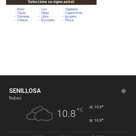
SENILLOSA
Nubes
°
10.8
°
C
10.8
°
10.8