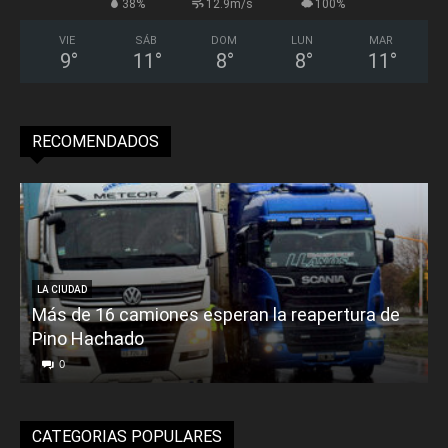
38%
12.9m/s
100%
VIE
SÁB
DOM
LUN
MAR
9
°
11
°
8
°
8
°
11
°
RECOMENDADOS
LA CIUDAD
Más de 16 camiones esperan la reapertura de
Pino Hachado
E
0
CATEGORIAS POPULARES