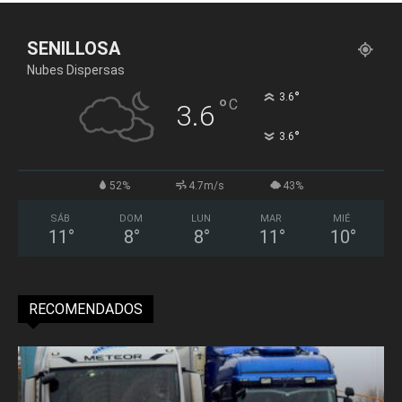
SENILLOSA
Nubes Dispersas
°
3.6
°
C
3.6
°
3.6
52%
4.7m/s
43%
SÁB
DOM
LUN
MAR
MIÉ
11
°
8
°
8
°
11
°
10
°
RECOMENDADOS