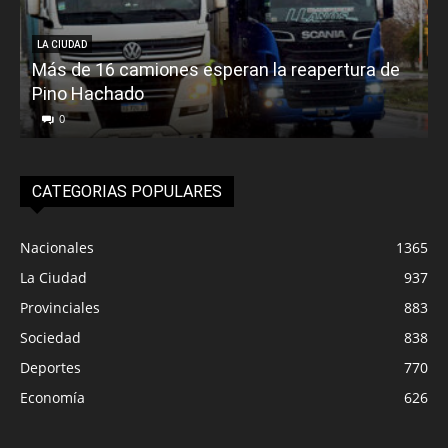
LA CIUDAD
Más de 16 camiones esperan la reapertura de
Pino Hachado
E
0
CATEGORIAS POPULARES
Nacionales
1365
La Ciudad
937
Provinciales
883
Sociedad
838
Deportes
770
Economía
626