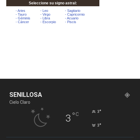
SENILLOSA
Cielo Claro
°
3
°
C
3
°
3