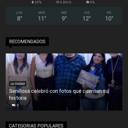
65%
6.8m/s
6%
LUN
MAR
MIÉ
JUE
VIE
8
°
11
°
9
°
12
°
10
°
RECOMENDADOS
LA CIUDAD
Senillosa celebró con fotos que cuentan su
historia
0
CATEGORIAS POPULARES