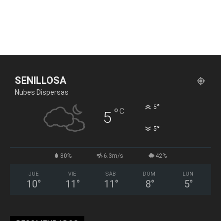
SENILLOSA
Nubes Dispersas
°
5
°
C
5
°
5
80%
6.3m/s
42%
JUE
VIE
SÁB
DOM
LUN
10
°
11
°
11
°
8
°
5
°