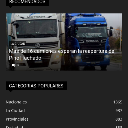
RECOMENDADOS
LA CIUDAD
Más de 16 camiones esperan la reapertura de
Pino Hachado
E
0
CATEGORIAS POPULARES
Nacionales
1365
La Ciudad
937
Provinciales
883
Sociedad
838