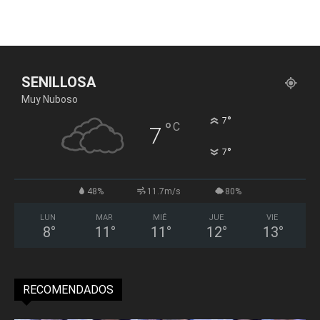
SENILLOSA
Muy Nuboso
°
7
°
C
7
°
7
48%
11.7m/s
80%
LUN
MAR
MIÉ
JUE
VIE
8
°
11
°
11
°
12
°
13
°
RECOMENDADOS