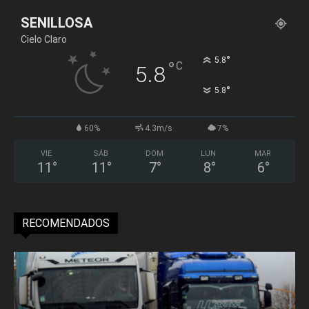
SENILLOSA
Cielo Claro
°
5.8
°
C
5.8
°
5.8
60%
4.3m/s
7%
VIE
SÁB
DOM
LUN
MAR
11
°
11
°
7
°
8
°
6
°
RECOMENDADOS