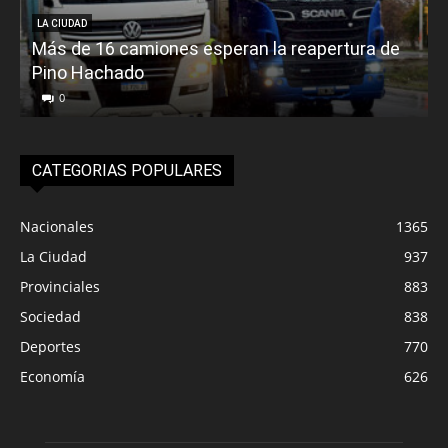
LA CIUDAD
Más de 16 camiones esperan la reapertura de
Pino Hachado
E
0
CATEGORIAS POPULARES
Nacionales
1365
La Ciudad
937
Provinciales
883
Sociedad
838
Deportes
770
Economía
626