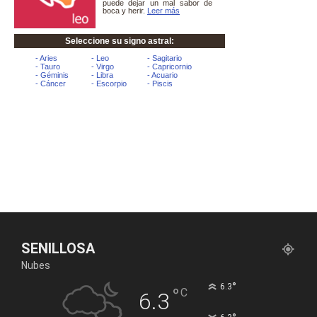
SENILLOSA
Nubes
°
6.3
°
C
6.3