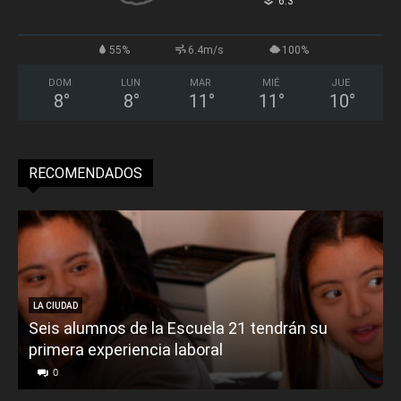
°
6.3
55%
6.4m/s
100%
DOM
LUN
MAR
MIÉ
JUE
8
°
8
°
11
°
11
°
10
°
RECOMENDADOS
LA CIUDAD
Seis alumnos de la Escuela 21 tendrán su
primera experiencia laboral
0