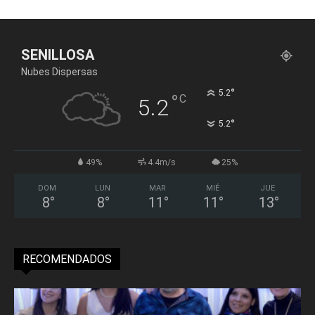
SENILLOSA
Nubes Dispersas
°
5.2
°
C
5.2
°
5.2
49%
4.4m/s
25%
DOM
LUN
MAR
MIÉ
JUE
8
°
8
°
11
°
11
°
13
°
RECOMENDADOS