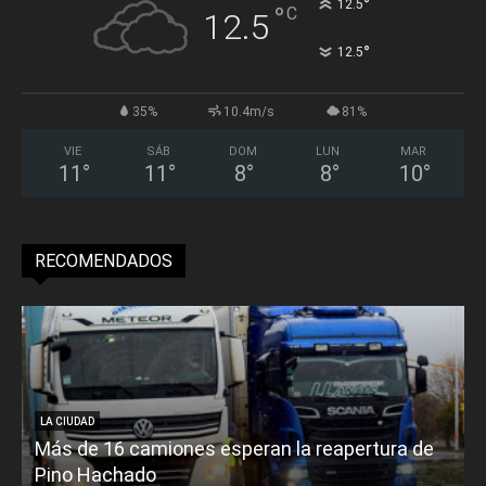
°
12.5
°
C
12.5
°
12.5
35%
10.4m/s
81%
VIE
SÁB
DOM
LUN
MAR
11
°
11
°
8
°
8
°
10
°
RECOMENDADOS
LA CIUDAD
Más de 16 camiones esperan la reapertura de
Pino Hachado
E