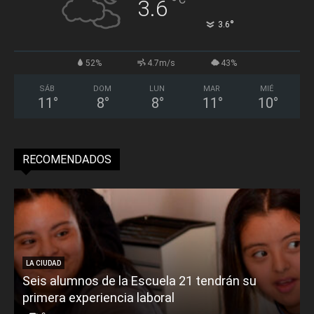
°
3.6
°
3.6
52%
4.7m/s
43%
SÁB
DOM
LUN
MAR
MIÉ
11
°
8
°
8
°
11
°
10
°
RECOMENDADOS
LA CIUDAD
Seis alumnos de la Escuela 21 tendrán su
primera experiencia laboral