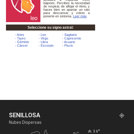
SENILLOSA
Nubes Dispersas
°
3.6
C