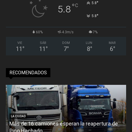
°
5.8
°
C
5.8
°
5.8
60%
4.3m/s
7%
VIE
SÁB
DOM
LUN
MAR
11
°
11
°
7
°
8
°
6
°
RECOMENDADOS
LA CIUDAD
Más de 16 camiones esperan la reapertura de
Pino Hachado
E