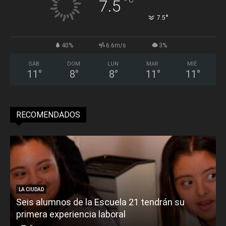
°
7.5
°
7.5
40%
6.6m/s
3%
SÁB
DOM
LUN
MAR
MIÉ
11
°
8
°
8
°
11
°
11
°
RECOMENDADOS
LA CIUDAD
Seis alumnos de la Escuela 21 tendrán su
primera experiencia laboral