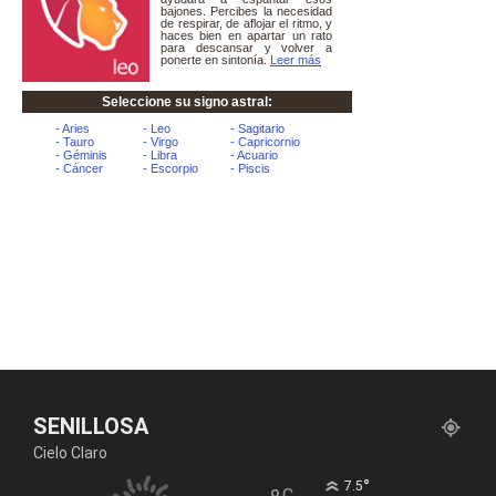
SENILLOSA
Cielo Claro
°
7.5
C