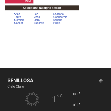
SENILLOSA
Cielo Claro
°
1
°
C
1
°
1