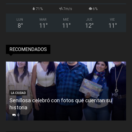
71%
7m/s
6%
LUN
MAR
MIÉ
JUE
VIE
8
°
11
°
11
°
12
°
11
°
RECOMENDADOS
LA CIUDAD
Senillosa celebró con fotos que cuentan su
historia
0