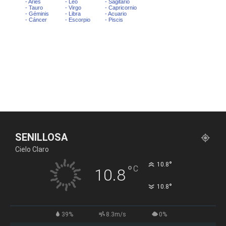
SENILLOSA
Cielo Claro
°
10.8
°
C
10.8
°
10.8
39%
8.3m/s
0%