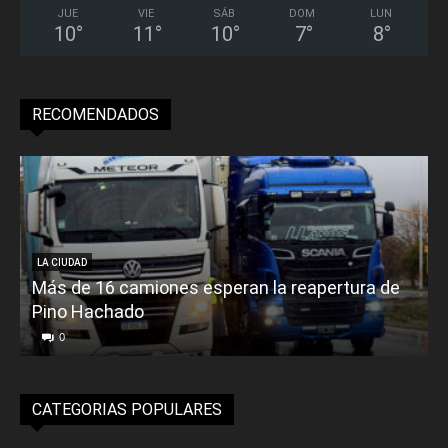
JUE
VIE
SÁB
DOM
LUN
10
°
11
°
10
°
7
°
8
°
RECOMENDADOS
LA CIUDAD
Más de 16 camiones esperan la reapertura de
Pino Hachado
E
0
CATEGORIAS POPULARES