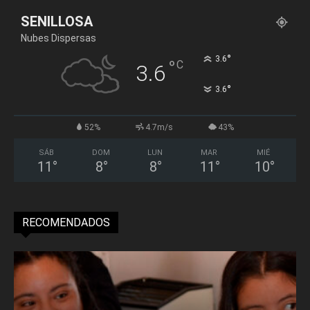
SENILLOSA
Nubes Dispersas
°
3.6
°
C
3.6
°
3.6
52%
4.7m/s
43%
SÁB
DOM
LUN
MAR
MIÉ
11
°
8
°
8
°
11
°
10
°
RECOMENDADOS