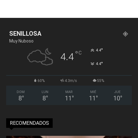
SENILLOSA
Muy Nuboso
°
4.4
°
C
4.4
°
4.4
60%
4.3m/s
55%
DOM
LUN
MAR
MIÉ
JUE
8
°
8
°
11
°
11
°
10
°
RECOMENDADOS