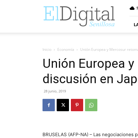
ElDigitalSenillosa
L
Inicio
Economía
Unión Europea y Mercosur retoma
Unión Europea y
discusión en Ja
28 junio, 2019
BRUSELAS (AFP-NA) – Las negociaciones pa