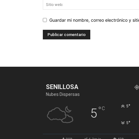
Guardar mi nombre, correo electrónico y si
SENILLOSA
Nubes Dispersas
°
5
°
C
5
°
5