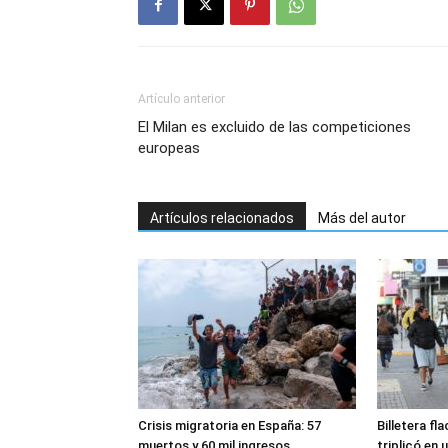
Artículo anterior
El Milan es excluido de las competiciones
europeas
Artículos relacionados
Más del autor
Crisis migratoria en España: 57
Billetera fl
muertos y 60 mil ingresos
triplicó en 