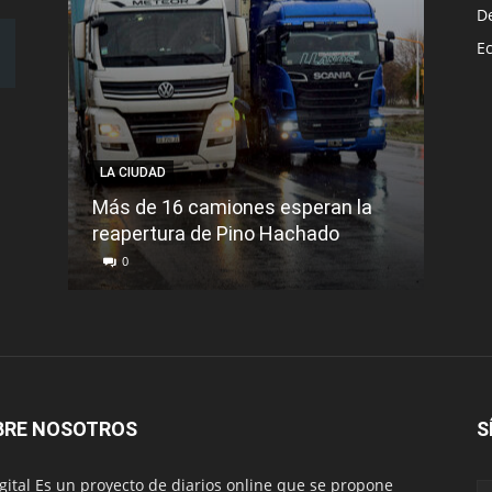
D
E
LA CIUDAD
LA C
Más de 16 camiones esperan la
reapertura de Pino Hachado
El Tr
0
0
BRE NOSOTROS
S
igital Es un proyecto de diarios online que se propone