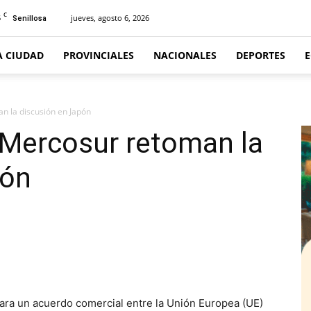
C
5
jueves, agosto 6, 2026
Senillosa
A CIUDAD
PROVINCIALES
NACIONALES
DEPORTES
n la discusión en Japón
 Mercosur retoman la
pón
ra un acuerdo comercial entre la Unión Europea (UE)