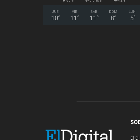
80%
6.3m/s
42%
JUE
VIE
SÁB
DOM
LUN
10
°
11
°
11
°
8
°
5
°
SO
El D